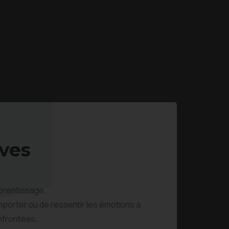
ves
prentissage.
mporter ou de ressentir les émotions à
nfrontées,…