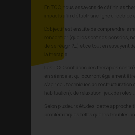
En TCC, nous essayons de définir les thè
impacts afin d’établir une ligne directric
L’objectif est ensuite de comprendre la 
rencontrer (quelles sont nos pensées, n
de se réagir ?…) et ce tout en essayent 
la thérapie.
Les TCC sont donc des thérapies concrète
en séance et qui pourront également être u
s’agir de : techniques de restructuratio
habituation), de relaxation, jeux de rôles,
Selon plusieurs études, cette approche t
problématiques telles que les troubles a