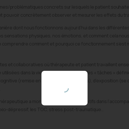
mes/problématiques concrets sur lesquels le patient souhaite
e et pouvoir concrètement observer et mesurer les effets du tr
manière dont nous fonctionnons aujourd’hui dans les différen
os sensations physiques, nos émotions, et comment cela nou
de comprendre comment et pourquoi ce fonctionnement s’est mi
s et collaboratives où thérapeute et patient travaillent ense
tilisées dans la vie quotidienne grâce à des « tâches » défini
n cognitive (remise en question des pensées), d’exposition (s
…
hérapeutique a montré des effets significatifs dans l’accom
nxio-dépressif, les TOC, stress post-traumatique…
Email