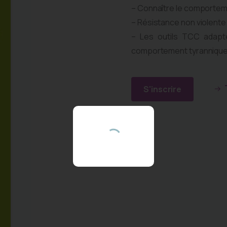
– Connaître le comportem
– Résistance non violente
Vous etes
– Les outils TCC adapt
comportement tyranniqu
professionnel(le) ?
S'inscrire
Inscrivez-vous pour recevoir les informations sur
notre actualite et nos formations en TCCE
enfants.
Email
S'inscrire