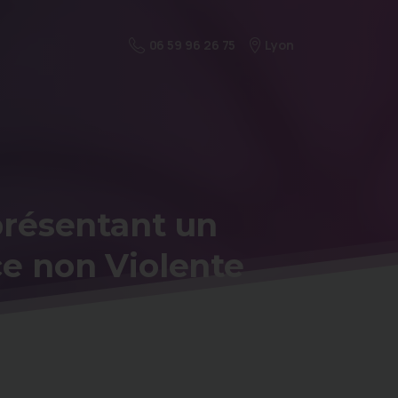
Lyon
06 59 96 26 75
présentant
un
ce
non
Violente