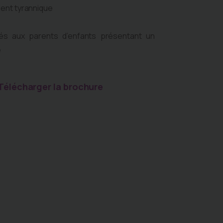
ent tyrannique
és aux parents d’enfants présentant un
e
Télécharger la brochure