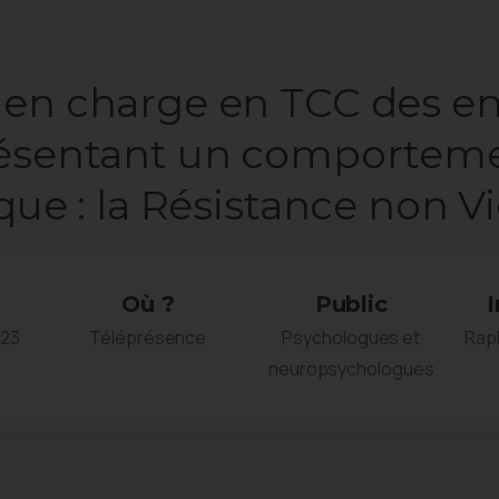
 en charge en TCC des e
ésentant un comportem
que : la Résistance non V
Où ?
Public
023
Téléprésence
Psychologues et
Raph
neuropsychologues