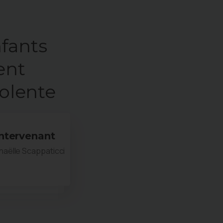
nfants
ent
iolente
Intervenant
aëlle Scappaticci