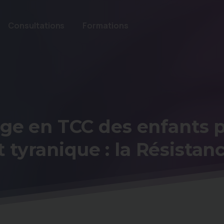
Consultations
Formations
rge
en
TCC
des
enfants
t
tyranique
:
la
Résistan