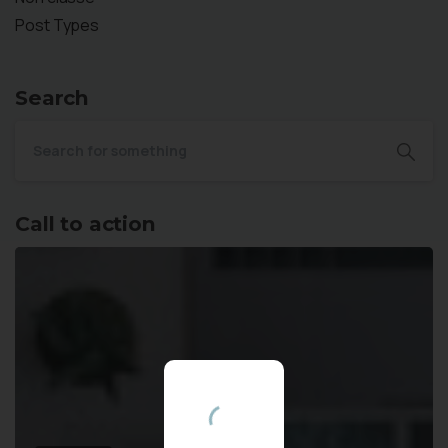
Post Types
Search
Call to action