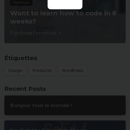
Start now
Want to learn how to code in 8
weeks?
Purchase Essentials
Étiquettes
Design
Products
WordPress
Recent Posts
Bonjour tout le monde !